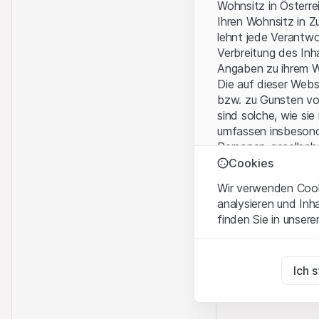
Wohnsitz in Österre
Ihren Wohnsitz in Z
lehnt jede Verantw
Verbreitung des Inh
Angaben zu ihrem W
Die auf dieser Web
bzw. zu Gunsten vo
sind solche, wie sie
umfassen insbesond
Personen-gesellsch
Cookies
Nutzungsbedingun
Wir verwenden Cooki
Mit dem Zugriff auf
analysieren und Inh
wichtigen Hinweise
finden Sie in unsere
Nutzungsbedingung
Zwingend notwend
Kein Angebot, kei
Diese Cookies sind fü
Ich 
Die auf der Websit
Dienstleistungen, T
Zu Analysezwecke
Informationszwecke
Diese Cookies verfol
Verkauf von Produkt