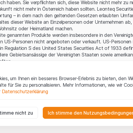
Serverfehler.
ich haben. Sie verpflichten sich, diese Website nicht mehr zu 
ukunft nicht mehr in Österreich haben sollten. Leonteq Securi
ortung – in dem nach den geltenden Gesetzen erlaubten Umfan
altes dieser Website an Einzelpersonen oder Unternehmen ab, 
ohnsitz oder Heimatland machen.
site genannten Produkte werden insbesondere in den Vereinig
n US-Personen nicht angeboten oder verkauft. US-Personen 
 in Regulation S des United States Securities Act of 1933 defin
ere Gebietsansässige der Vereinigten Staaten sowie amerikani
aften.
gen und rechtliche Informationen
es, um Ihnen ein besseres Browser-Erlebnis zu bieten, den W
 diese Website erklären Sie, dass Sie die rechtlichen Informati
alte für Sie zu personalisieren. Mehr Informationen, wie wir Co
 und Nutzungsbedingungen verstanden haben und akzeptieren.
r
Datenschutzerklärung
en
nicht einverstanden sind, unterlassen Sie bitte den Zugriff 
ig
ne Aufforderung zum Kauf
r die Website erforderlich und können nicht deaktiviert werden.
stimme nicht zu
Ich stimme den Nutzungsbedingungen
e enthaltenen oder beschriebenen Informationen, Produkte, Da
ools und Unterlagen („Inhalte der Website“) dienen ausschließli
n
n und stellen weder ein Angebot noch eine Aufforderung zu
gen die Interaktionen der Website-Besucher in anonymer Form, um d
en der Leonteq Securities AG, EFG International Finance (Gu