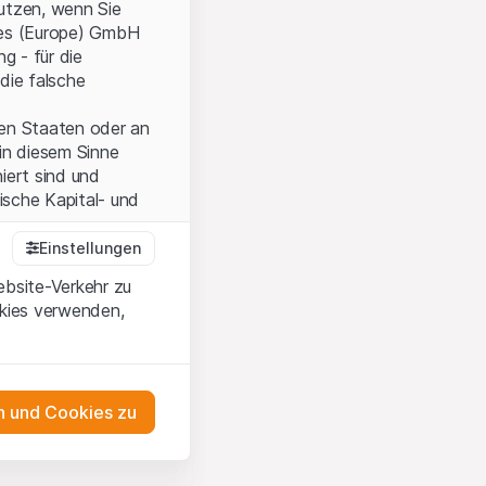
nutzen, wenn Sie
ties (Europe) GmbH
g - für die
die falsche
ten Staaten oder an
in diesem Sinne
iert sind und
sche Kapital- und
Einstellungen
ebsite-Verkehr zu
onen und die
okies verwenden,
 Wenn Sie mit den
auf diese Website.
 und Cookies zu
ten,
ch
m Erwerb oder zum
as Engagement
ernsey) Ltd oder