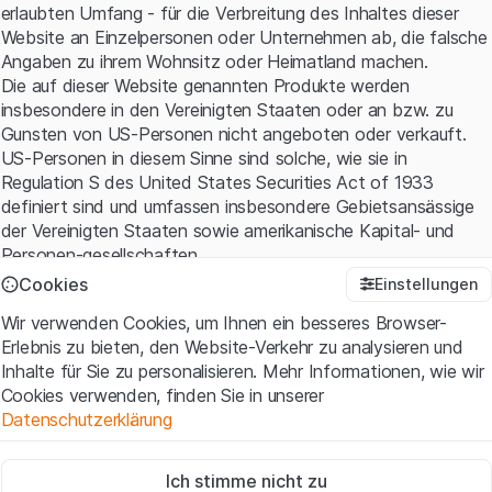
erlaubten Umfang - für die Verbreitung des Inhaltes dieser
Website an Einzelpersonen oder Unternehmen ab, die falsche
Angaben zu ihrem Wohnsitz oder Heimatland machen.
Die auf dieser Website genannten Produkte werden
insbesondere in den Vereinigten Staaten oder an bzw. zu
Gunsten von US-Personen nicht angeboten oder verkauft.
US-Personen in diesem Sinne sind solche, wie sie in
Regulation S des United States Securities Act of 1933
definiert sind und umfassen insbesondere Gebietsansässige
der Vereinigten Staaten sowie amerikanische Kapital- und
Personen-gesellschaften.
Cookies
Einstellungen
Nutzungsbedingungen und rechtliche Informationen
Wir verwenden Cookies, um Ihnen ein besseres Browser-
Mit dem Zugriff auf diese Website erklären Sie, dass Sie die
Erlebnis zu bieten, den Website-Verkehr zu analysieren und
rechtlichen Informationen und die wichtigen Hinweise und
Inhalte für Sie zu personalisieren. Mehr Informationen, wie wir
Nutzungsbedingungen verstanden haben und akzeptieren.
Cookies verwenden, finden Sie in unserer
Wenn Sie mit den
Nutzungsbedingungen
nicht einverstanden
Datenschutzerklärung
sind, unterlassen Sie bitte den Zugriff auf diese Website.
Zwingend notwendig
Kein Angebot, keine Aufforderung zum Kauf
Ich stimme nicht zu
Diese Cookies sind für die Website erforderlich und können nicht