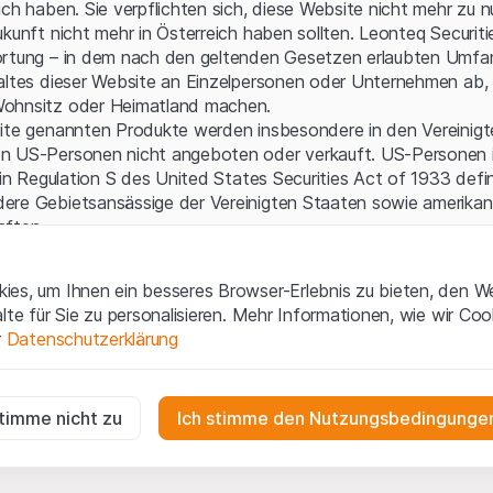
Serverfehler.
ich haben. Sie verpflichten sich, diese Website nicht mehr zu 
ukunft nicht mehr in Österreich haben sollten. Leonteq Securi
ortung – in dem nach den geltenden Gesetzen erlaubten Umfan
altes dieser Website an Einzelpersonen oder Unternehmen ab, 
ohnsitz oder Heimatland machen.
site genannten Produkte werden insbesondere in den Vereinig
n US-Personen nicht angeboten oder verkauft. US-Personen 
 in Regulation S des United States Securities Act of 1933 defin
ere Gebietsansässige der Vereinigten Staaten sowie amerikani
aften.
gen und rechtliche Informationen
es, um Ihnen ein besseres Browser-Erlebnis zu bieten, den W
 diese Website erklären Sie, dass Sie die rechtlichen Informati
alte für Sie zu personalisieren. Mehr Informationen, wie wir Co
 und Nutzungsbedingungen verstanden haben und akzeptieren.
r
Datenschutzerklärung
en
nicht einverstanden sind, unterlassen Sie bitte den Zugriff 
ig
ne Aufforderung zum Kauf
r die Website erforderlich und können nicht deaktiviert werden.
stimme nicht zu
Ich stimme den Nutzungsbedingungen
e enthaltenen oder beschriebenen Informationen, Produkte, Da
ools und Unterlagen („Inhalte der Website“) dienen ausschließli
n
n und stellen weder ein Angebot noch eine Aufforderung zu
gen die Interaktionen der Website-Besucher in anonymer Form, um d
en der Leonteq Securities AG, EFG International Finance (Gu