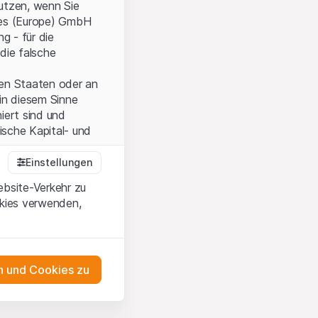
nutzen, wenn Sie
ties (Europe) GmbH
g - für die
die falsche
ten Staaten oder an
in diesem Sinne
iert sind und
sche Kapital- und
Einstellungen
ebsite-Verkehr zu
onen und die
okies verwenden,
 Wenn Sie mit den
auf diese Website.
 und Cookies zu
ten,
ch
m Erwerb oder zum
as Engagement
ernsey) Ltd oder