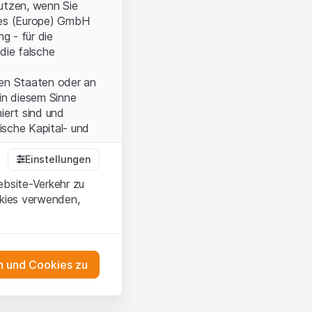
nutzen, wenn Sie
ties (Europe) GmbH
g - für die
die falsche
ten Staaten oder an
in diesem Sinne
iert sind und
sche Kapital- und
Einstellungen
ebsite-Verkehr zu
onen und die
okies verwenden,
 Wenn Sie mit den
auf diese Website.
 und Cookies zu
ten,
ch
m Erwerb oder zum
as Engagement
ernsey) Ltd oder