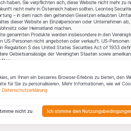
Serverfehler.
ich haben. Sie verpflichten sich, diese Website nicht mehr zu 
ukunft nicht mehr in Österreich haben sollten. Leonteq Securi
ortung – in dem nach den geltenden Gesetzen erlaubten Umfan
altes dieser Website an Einzelpersonen oder Unternehmen ab, 
ohnsitz oder Heimatland machen.
site genannten Produkte werden insbesondere in den Vereinig
n US-Personen nicht angeboten oder verkauft. US-Personen 
 in Regulation S des United States Securities Act of 1933 defin
ere Gebietsansässige der Vereinigten Staaten sowie amerikani
aften.
gen und rechtliche Informationen
es, um Ihnen ein besseres Browser-Erlebnis zu bieten, den W
 diese Website erklären Sie, dass Sie die rechtlichen Informati
alte für Sie zu personalisieren. Mehr Informationen, wie wir Co
 und Nutzungsbedingungen verstanden haben und akzeptieren.
r
Datenschutzerklärung
en
nicht einverstanden sind, unterlassen Sie bitte den Zugriff 
ig
ne Aufforderung zum Kauf
r die Website erforderlich und können nicht deaktiviert werden.
stimme nicht zu
Ich stimme den Nutzungsbedingungen
e enthaltenen oder beschriebenen Informationen, Produkte, Da
ools und Unterlagen („Inhalte der Website“) dienen ausschließli
n
n und stellen weder ein Angebot noch eine Aufforderung zu
gen die Interaktionen der Website-Besucher in anonymer Form, um d
en der Leonteq Securities AG, EFG International Finance (Gu