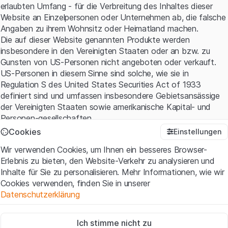
erlaubten Umfang - für die Verbreitung des Inhaltes dieser
Website an Einzelpersonen oder Unternehmen ab, die falsche
Angaben zu ihrem Wohnsitz oder Heimatland machen.
Die auf dieser Website genannten Produkte werden
insbesondere in den Vereinigten Staaten oder an bzw. zu
Gunsten von US-Personen nicht angeboten oder verkauft.
US-Personen in diesem Sinne sind solche, wie sie in
Regulation S des United States Securities Act of 1933
definiert sind und umfassen insbesondere Gebietsansässige
der Vereinigten Staaten sowie amerikanische Kapital- und
Personen-gesellschaften.
Cookies
Einstellungen
Nutzungsbedingungen und rechtliche Informationen
Wir verwenden Cookies, um Ihnen ein besseres Browser-
Mit dem Zugriff auf diese Website erklären Sie, dass Sie die
Erlebnis zu bieten, den Website-Verkehr zu analysieren und
rechtlichen Informationen und die wichtigen Hinweise und
Inhalte für Sie zu personalisieren. Mehr Informationen, wie wir
Nutzungsbedingungen verstanden haben und akzeptieren.
Cookies verwenden, finden Sie in unserer
Wenn Sie mit den
Nutzungsbedingungen
nicht einverstanden
Datenschutzerklärung
sind, unterlassen Sie bitte den Zugriff auf diese Website.
Zwingend notwendig
Kein Angebot, keine Aufforderung zum Kauf
Ich stimme nicht zu
Diese Cookies sind für die Website erforderlich und können nicht