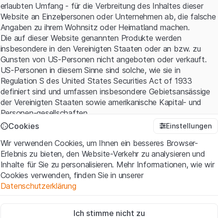
erlaubten Umfang - für die Verbreitung des Inhaltes dieser
Website an Einzelpersonen oder Unternehmen ab, die falsche
Angaben zu ihrem Wohnsitz oder Heimatland machen.
Die auf dieser Website genannten Produkte werden
insbesondere in den Vereinigten Staaten oder an bzw. zu
Gunsten von US-Personen nicht angeboten oder verkauft.
US-Personen in diesem Sinne sind solche, wie sie in
Regulation S des United States Securities Act of 1933
definiert sind und umfassen insbesondere Gebietsansässige
der Vereinigten Staaten sowie amerikanische Kapital- und
Personen-gesellschaften.
Cookies
Einstellungen
Nutzungsbedingungen und rechtliche Informationen
Wir verwenden Cookies, um Ihnen ein besseres Browser-
Mit dem Zugriff auf diese Website erklären Sie, dass Sie die
Erlebnis zu bieten, den Website-Verkehr zu analysieren und
rechtlichen Informationen und die wichtigen Hinweise und
Inhalte für Sie zu personalisieren. Mehr Informationen, wie wir
Nutzungsbedingungen verstanden haben und akzeptieren.
Cookies verwenden, finden Sie in unserer
Wenn Sie mit den
Nutzungsbedingungen
nicht einverstanden
Datenschutzerklärung
sind, unterlassen Sie bitte den Zugriff auf diese Website.
Zwingend notwendig
Kein Angebot, keine Aufforderung zum Kauf
Ich stimme nicht zu
Diese Cookies sind für die Website erforderlich und können nicht