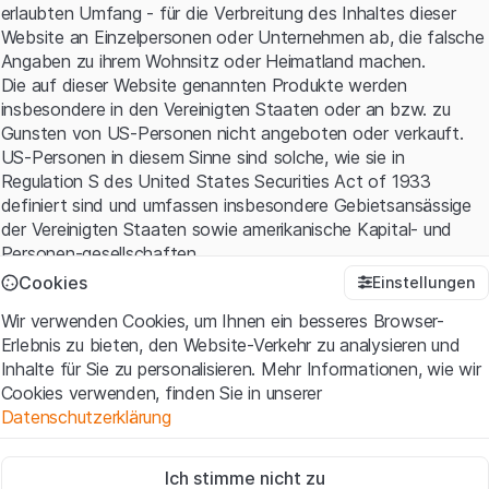
erlaubten Umfang - für die Verbreitung des Inhaltes dieser
Website an Einzelpersonen oder Unternehmen ab, die falsche
Angaben zu ihrem Wohnsitz oder Heimatland machen.
Die auf dieser Website genannten Produkte werden
insbesondere in den Vereinigten Staaten oder an bzw. zu
Gunsten von US-Personen nicht angeboten oder verkauft.
US-Personen in diesem Sinne sind solche, wie sie in
Regulation S des United States Securities Act of 1933
definiert sind und umfassen insbesondere Gebietsansässige
der Vereinigten Staaten sowie amerikanische Kapital- und
Personen-gesellschaften.
Cookies
Einstellungen
Nutzungsbedingungen und rechtliche Informationen
Wir verwenden Cookies, um Ihnen ein besseres Browser-
Mit dem Zugriff auf diese Website erklären Sie, dass Sie die
Erlebnis zu bieten, den Website-Verkehr zu analysieren und
rechtlichen Informationen und die wichtigen Hinweise und
Inhalte für Sie zu personalisieren. Mehr Informationen, wie wir
Nutzungsbedingungen verstanden haben und akzeptieren.
Cookies verwenden, finden Sie in unserer
Wenn Sie mit den
Nutzungsbedingungen
nicht einverstanden
Datenschutzerklärung
sind, unterlassen Sie bitte den Zugriff auf diese Website.
Zwingend notwendig
Kein Angebot, keine Aufforderung zum Kauf
Ich stimme nicht zu
Diese Cookies sind für die Website erforderlich und können nicht