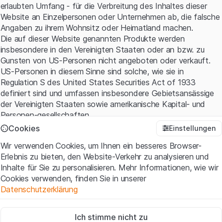
erlaubten Umfang - für die Verbreitung des Inhaltes dieser
Website an Einzelpersonen oder Unternehmen ab, die falsche
Angaben zu ihrem Wohnsitz oder Heimatland machen.
Die auf dieser Website genannten Produkte werden
insbesondere in den Vereinigten Staaten oder an bzw. zu
Gunsten von US-Personen nicht angeboten oder verkauft.
US-Personen in diesem Sinne sind solche, wie sie in
Regulation S des United States Securities Act of 1933
definiert sind und umfassen insbesondere Gebietsansässige
der Vereinigten Staaten sowie amerikanische Kapital- und
Personen-gesellschaften.
Cookies
Einstellungen
Nutzungsbedingungen und rechtliche Informationen
Wir verwenden Cookies, um Ihnen ein besseres Browser-
Mit dem Zugriff auf diese Website erklären Sie, dass Sie die
Erlebnis zu bieten, den Website-Verkehr zu analysieren und
rechtlichen Informationen und die wichtigen Hinweise und
Inhalte für Sie zu personalisieren. Mehr Informationen, wie wir
Nutzungsbedingungen verstanden haben und akzeptieren.
Cookies verwenden, finden Sie in unserer
Wenn Sie mit den
Nutzungsbedingungen
nicht einverstanden
Datenschutzerklärung
sind, unterlassen Sie bitte den Zugriff auf diese Website.
Zwingend notwendig
Kein Angebot, keine Aufforderung zum Kauf
Ich stimme nicht zu
Diese Cookies sind für die Website erforderlich und können nicht