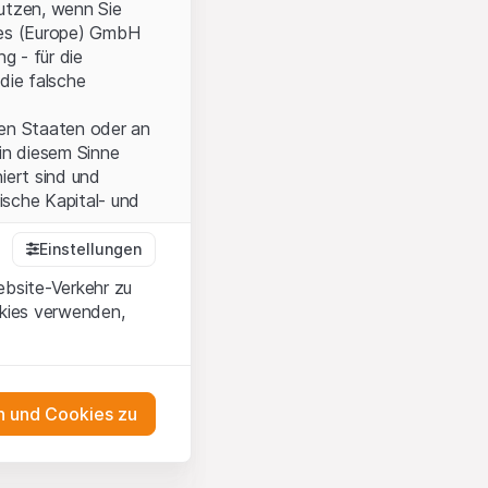
nutzen, wenn Sie
ties (Europe) GmbH
g - für die
die falsche
ten Staaten oder an
in diesem Sinne
iert sind und
sche Kapital- und
Einstellungen
ebsite-Verkehr zu
onen und die
okies verwenden,
 Wenn Sie mit den
auf diese Website.
 und Cookies zu
ten,
ch
m Erwerb oder zum
as Engagement
ernsey) Ltd oder