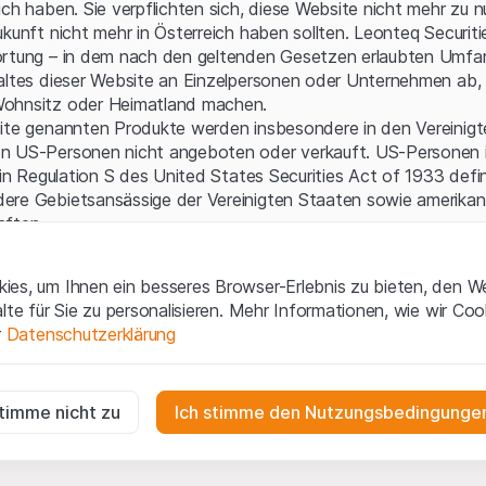
Serverfehler.
ich haben. Sie verpflichten sich, diese Website nicht mehr zu 
ukunft nicht mehr in Österreich haben sollten. Leonteq Securi
ortung – in dem nach den geltenden Gesetzen erlaubten Umfan
altes dieser Website an Einzelpersonen oder Unternehmen ab, 
ohnsitz oder Heimatland machen.
site genannten Produkte werden insbesondere in den Vereinig
n US-Personen nicht angeboten oder verkauft. US-Personen 
 in Regulation S des United States Securities Act of 1933 defin
ere Gebietsansässige der Vereinigten Staaten sowie amerikani
aften.
gen und rechtliche Informationen
es, um Ihnen ein besseres Browser-Erlebnis zu bieten, den W
 diese Website erklären Sie, dass Sie die rechtlichen Informati
alte für Sie zu personalisieren. Mehr Informationen, wie wir Co
 und Nutzungsbedingungen verstanden haben und akzeptieren.
r
Datenschutzerklärung
en
nicht einverstanden sind, unterlassen Sie bitte den Zugriff 
ig
ne Aufforderung zum Kauf
r die Website erforderlich und können nicht deaktiviert werden.
stimme nicht zu
Ich stimme den Nutzungsbedingungen
e enthaltenen oder beschriebenen Informationen, Produkte, Da
ools und Unterlagen („Inhalte der Website“) dienen ausschließli
n
n und stellen weder ein Angebot noch eine Aufforderung zu
gen die Interaktionen der Website-Besucher in anonymer Form, um d
en der Leonteq Securities AG, EFG International Finance (Gu