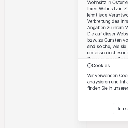
Wohnsitz in Österre
Ihren Wohnsitz in Z
lehnt jede Verantw
Verbreitung des Inh
Angaben zu ihrem W
Die auf dieser Web
bzw. zu Gunsten vo
sind solche, wie sie
umfassen insbesond
Personen-gesellsch
Cookies
Nutzungsbedingun
Wir verwenden Cooki
Mit dem Zugriff auf
analysieren und Inh
wichtigen Hinweise
finden Sie in unsere
Nutzungsbedingung
Zwingend notwend
Kein Angebot, kei
Diese Cookies sind fü
Ich 
Die auf der Websit
Dienstleistungen, T
Zu Analysezwecke
Informationszwecke
Diese Cookies verfol
Verkauf von Produkt