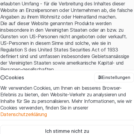
erlaubten Umfang - für die Verbreitung des Inhaltes dieser
Website an Einzelpersonen oder Unternehmen ab, die falsche
Angaben zu ihrem Wohnsitz oder Heimatland machen.
Die auf dieser Website genannten Produkte werden
insbesondere in den Vereinigten Staaten oder an bzw. zu
Gunsten von US-Personen nicht angeboten oder verkauft.
US-Personen in diesem Sinne sind solche, wie sie in
Regulation S des United States Securities Act of 1933
definiert sind und umfassen insbesondere Gebietsansässige
der Vereinigten Staaten sowie amerikanische Kapital- und
Personen-gesellschaften.
Cookies
Einstellungen
Nutzungsbedingungen und rechtliche Informationen
Wir verwenden Cookies, um Ihnen ein besseres Browser-
Mit dem Zugriff auf diese Website erklären Sie, dass Sie die
Erlebnis zu bieten, den Website-Verkehr zu analysieren und
rechtlichen Informationen und die wichtigen Hinweise und
Inhalte für Sie zu personalisieren. Mehr Informationen, wie wir
Nutzungsbedingungen verstanden haben und akzeptieren.
Cookies verwenden, finden Sie in unserer
Wenn Sie mit den
Nutzungsbedingungen
nicht einverstanden
Datenschutzerklärung
sind, unterlassen Sie bitte den Zugriff auf diese Website.
Zwingend notwendig
Kein Angebot, keine Aufforderung zum Kauf
Ich stimme nicht zu
Diese Cookies sind für die Website erforderlich und können nicht