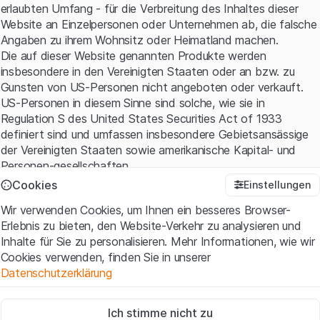
erlaubten Umfang - für die Verbreitung des Inhaltes dieser
Website an Einzelpersonen oder Unternehmen ab, die falsche
Angaben zu ihrem Wohnsitz oder Heimatland machen.
Die auf dieser Website genannten Produkte werden
insbesondere in den Vereinigten Staaten oder an bzw. zu
Gunsten von US-Personen nicht angeboten oder verkauft.
US-Personen in diesem Sinne sind solche, wie sie in
Regulation S des United States Securities Act of 1933
definiert sind und umfassen insbesondere Gebietsansässige
der Vereinigten Staaten sowie amerikanische Kapital- und
Personen-gesellschaften.
Cookies
Einstellungen
Nutzungsbedingungen und rechtliche Informationen
Wir verwenden Cookies, um Ihnen ein besseres Browser-
Mit dem Zugriff auf diese Website erklären Sie, dass Sie die
Erlebnis zu bieten, den Website-Verkehr zu analysieren und
rechtlichen Informationen und die wichtigen Hinweise und
Inhalte für Sie zu personalisieren. Mehr Informationen, wie wir
Nutzungsbedingungen verstanden haben und akzeptieren.
Cookies verwenden, finden Sie in unserer
Wenn Sie mit den
Nutzungsbedingungen
nicht einverstanden
Datenschutzerklärung
sind, unterlassen Sie bitte den Zugriff auf diese Website.
Zwingend notwendig
Kein Angebot, keine Aufforderung zum Kauf
Ich stimme nicht zu
Diese Cookies sind für die Website erforderlich und können nicht