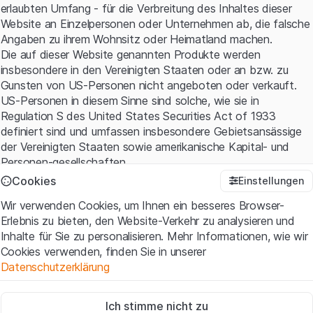
erlaubten Umfang - für die Verbreitung des Inhaltes dieser
Website an Einzelpersonen oder Unternehmen ab, die falsche
Angaben zu ihrem Wohnsitz oder Heimatland machen.
Die auf dieser Website genannten Produkte werden
insbesondere in den Vereinigten Staaten oder an bzw. zu
Gunsten von US-Personen nicht angeboten oder verkauft.
US-Personen in diesem Sinne sind solche, wie sie in
Regulation S des United States Securities Act of 1933
definiert sind und umfassen insbesondere Gebietsansässige
der Vereinigten Staaten sowie amerikanische Kapital- und
Personen-gesellschaften.
Cookies
Einstellungen
Nutzungsbedingungen und rechtliche Informationen
Wir verwenden Cookies, um Ihnen ein besseres Browser-
Mit dem Zugriff auf diese Website erklären Sie, dass Sie die
Erlebnis zu bieten, den Website-Verkehr zu analysieren und
rechtlichen Informationen und die wichtigen Hinweise und
Inhalte für Sie zu personalisieren. Mehr Informationen, wie wir
Nutzungsbedingungen verstanden haben und akzeptieren.
Cookies verwenden, finden Sie in unserer
Wenn Sie mit den
Nutzungsbedingungen
nicht einverstanden
Datenschutzerklärung
sind, unterlassen Sie bitte den Zugriff auf diese Website.
Zwingend notwendig
Kein Angebot, keine Aufforderung zum Kauf
Ich stimme nicht zu
Diese Cookies sind für die Website erforderlich und können nicht