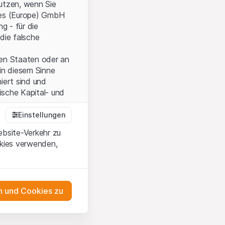
nutzen, wenn Sie
ties (Europe) GmbH
g - für die
die falsche
ten Staaten oder an
in diesem Sinne
iert sind und
sche Kapital- und
Einstellungen
ebsite-Verkehr zu
onen und die
okies verwenden,
 Wenn Sie mit den
auf diese Website.
 und Cookies zu
ten,
ch
m Erwerb oder zum
as Engagement
ernsey) Ltd oder