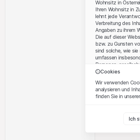
Wohnsitz in Österre
Ihren Wohnsitz in Z
lehnt jede Verantw
Verbreitung des Inh
Angaben zu ihrem W
Die auf dieser Web
bzw. zu Gunsten vo
sind solche, wie sie
umfassen insbesond
Personen-gesellsch
Cookies
Nutzungsbedingun
Wir verwenden Cooki
Mit dem Zugriff auf
analysieren und Inh
wichtigen Hinweise
finden Sie in unsere
Nutzungsbedingung
Zwingend notwend
Kein Angebot, kei
Diese Cookies sind fü
Ich 
Die auf der Websit
Dienstleistungen, T
Zu Analysezwecke
Informationszwecke
Diese Cookies verfol
Verkauf von Produkt