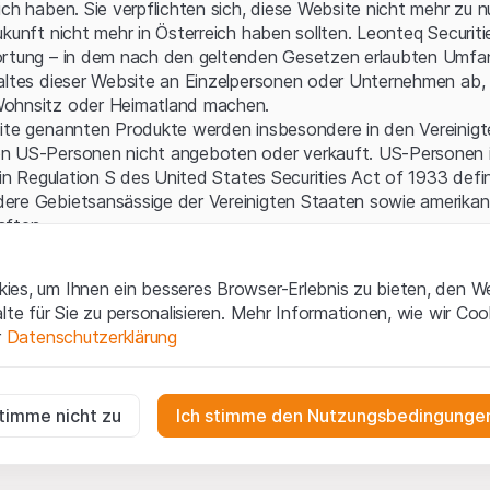
Serverfehler.
ich haben. Sie verpflichten sich, diese Website nicht mehr zu 
ukunft nicht mehr in Österreich haben sollten. Leonteq Securi
ortung – in dem nach den geltenden Gesetzen erlaubten Umfan
altes dieser Website an Einzelpersonen oder Unternehmen ab, 
ohnsitz oder Heimatland machen.
site genannten Produkte werden insbesondere in den Vereinig
n US-Personen nicht angeboten oder verkauft. US-Personen 
 in Regulation S des United States Securities Act of 1933 defin
ere Gebietsansässige der Vereinigten Staaten sowie amerikani
aften.
gen und rechtliche Informationen
es, um Ihnen ein besseres Browser-Erlebnis zu bieten, den W
 diese Website erklären Sie, dass Sie die rechtlichen Informati
alte für Sie zu personalisieren. Mehr Informationen, wie wir Co
 und Nutzungsbedingungen verstanden haben und akzeptieren.
r
Datenschutzerklärung
en
nicht einverstanden sind, unterlassen Sie bitte den Zugriff 
ig
ne Aufforderung zum Kauf
r die Website erforderlich und können nicht deaktiviert werden.
stimme nicht zu
Ich stimme den Nutzungsbedingungen
e enthaltenen oder beschriebenen Informationen, Produkte, Da
ools und Unterlagen („Inhalte der Website“) dienen ausschließli
n
n und stellen weder ein Angebot noch eine Aufforderung zu
gen die Interaktionen der Website-Besucher in anonymer Form, um d
en der Leonteq Securities AG, EFG International Finance (Gu