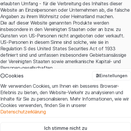
erlaubten Umfang - für die Verbreitung des Inhaltes dieser
Website an Einzelpersonen oder Unternehmen ab, die falsche
Angaben zu ihrem Wohnsitz oder Heimatland machen.
Die auf dieser Website genannten Produkte werden
insbesondere in den Vereinigten Staaten oder an bzw. zu
Gunsten von US-Personen nicht angeboten oder verkauft.
US-Personen in diesem Sinne sind solche, wie sie in
Regulation S des United States Securities Act of 1933
definiert sind und umfassen insbesondere Gebietsansässige
der Vereinigten Staaten sowie amerikanische Kapital- und
Personen-gesellschaften.
Cookies
Einstellungen
Nutzungsbedingungen und rechtliche Informationen
Wir verwenden Cookies, um Ihnen ein besseres Browser-
Mit dem Zugriff auf diese Website erklären Sie, dass Sie die
Erlebnis zu bieten, den Website-Verkehr zu analysieren und
rechtlichen Informationen und die wichtigen Hinweise und
Inhalte für Sie zu personalisieren. Mehr Informationen, wie wir
Nutzungsbedingungen verstanden haben und akzeptieren.
Cookies verwenden, finden Sie in unserer
Wenn Sie mit den
Nutzungsbedingungen
nicht einverstanden
Datenschutzerklärung
sind, unterlassen Sie bitte den Zugriff auf diese Website.
Zwingend notwendig
Kein Angebot, keine Aufforderung zum Kauf
Ich stimme nicht zu
Diese Cookies sind für die Website erforderlich und können nicht