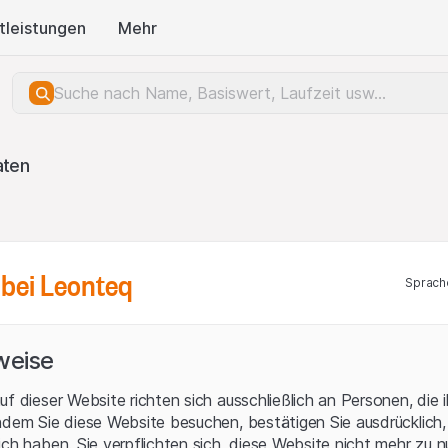
tleistungen
Mehr
aten
bei Leonteq
Sprach
weise
ukte
0 of 0
uf dieser Website richten sich ausschließlich an Personen, die 
ndem Sie diese Website besuchen, bestätigen Sie ausdrücklich,
ich haben. Sie verpflichten sich, diese Website nicht mehr zu 