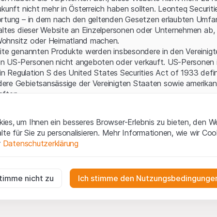
ukunft nicht mehr in Österreich haben sollten. Leonteq Securi
ortung – in dem nach den geltenden Gesetzen erlaubten Umfan
altes dieser Website an Einzelpersonen oder Unternehmen ab, 
ohnsitz oder Heimatland machen.
site genannten Produkte werden insbesondere in den Vereinig
n US-Personen nicht angeboten oder verkauft. US-Personen 
 in Regulation S des United States Securities Act of 1933 defin
ere Gebietsansässige der Vereinigten Staaten sowie amerikani
aften.
gen und rechtliche Informationen
es, um Ihnen ein besseres Browser-Erlebnis zu bieten, den W
 diese Website erklären Sie, dass Sie die rechtlichen Informati
Cannot show produc
alte für Sie zu personalisieren. Mehr Informationen, wie wir Co
 und Nutzungsbedingungen verstanden haben und akzeptieren.
r
Datenschutzerklärung
en
nicht einverstanden sind, unterlassen Sie bitte den Zugriff 
ig
ne Aufforderung zum Kauf
r die Website erforderlich und können nicht deaktiviert werden.
stimme nicht zu
Ich stimme den Nutzungsbedingungen
e enthaltenen oder beschriebenen Informationen, Produkte, Da
ools und Unterlagen („Inhalte der Website“) dienen ausschließli
n
n und stellen weder ein Angebot noch eine Aufforderung zu
gen die Interaktionen der Website-Besucher in anonymer Form, um d
en der Leonteq Securities AG, EFG International Finance (Gu
zu verstehen.