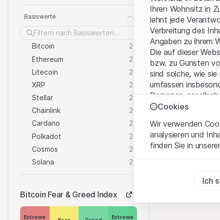
Ihren Wohnsitz in Z
Basis​werte
lehnt jede Verantw
Verbreitung des Inh
Angaben zu ihrem W
Bitcoin
2
Die auf dieser Web
Ethereum
2
bzw. zu Gunsten vo
Litecoin
2
sind solche, wie sie
umfassen insbesond
XRP
2
Personen-gesellsch
Stellar
2
Cookies
Chainlink
2
Nutzungsbedingun
Wir verwenden Cooki
Cardano
2
Mit dem Zugriff auf
analysieren und Inh
Polkadot
2
wichtigen Hinweise
finden Sie in unsere
Nutzungsbedingung
Cosmos
2
Solana
2
Zwingend notwend
Kein Angebot, kei
Diese Cookies sind fü
Ich 
Die auf der Websit
0 of 0
Dienstleistungen, T
Bitcoin Fear & Greed Index
Zu Analysezwecke
Informationszwecke
Diese Cookies verfol
Verkauf von Produkt
der Benutzer besser 
Extreme
Extreme
Fear
Greed