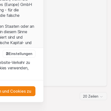
ties (Europe) GmbH
g - für die
die falsche
ten Staaten oder an
in diesem Sinne
iert sind und
sche Kapital- und
Einstellungen
ebsite-Verkehr zu
onen und die
ts.
okies verwenden,
 Wenn Sie mit den
auf diese Website.
 und Cookies zu
ten,
20 Zeilen
ch
m Erwerb oder zum
as Engagement
ernsey) Ltd oder