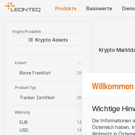
Produkte
Basis​werte
Diens
Krypto Produkte
Krypto Assets
Krypto Marktd
Kotiert
Börse Frankfurt
28
Willkommen 
Produkt-Typ
Tracker Zertifikat
28
Wichtige Hin
Währung
Krypto Prod
Die Informationen a
EUR
14
Österreich haben. I
USD
14
Wohnsitz in Österre