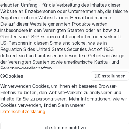
erlaubten Umfang - für die Verbreitung des Inhaltes dieser
Website an Einzelpersonen oder Unternehmen ab, die falsche
Angaben zu ihrem Wohnsitz oder Heimatland machen.
Die auf dieser Website genannten Produkte werden
insbesondere in den Vereinigten Staaten oder an bzw. zu
Gunsten von US-Personen nicht angeboten oder verkauft.
US-Personen in diesem Sinne sind solche, wie sie in
Regulation S des United States Securities Act of 1933
definiert sind und umfassen insbesondere Gebietsansässige
Cannot show products.
der Vereinigten Staaten sowie amerikanische Kapital- und
Personen-gesellschaften.
Cookies
Einstellungen
Nutzungsbedingungen und rechtliche Informationen
Wir verwenden Cookies, um Ihnen ein besseres Browser-
Mit dem Zugriff auf diese Website erklären Sie, dass Sie die
Erlebnis zu bieten, den Website-Verkehr zu analysieren und
rechtlichen Informationen und die wichtigen Hinweise und
20 Zeilen
0 of 0
Inhalte für Sie zu personalisieren. Mehr Informationen, wie wir
Nutzungsbedingungen verstanden haben und akzeptieren.
Cookies verwenden, finden Sie in unserer
Wenn Sie mit den
Nutzungsbedingungen
nicht einverstanden
Datenschutzerklärung
sind, unterlassen Sie bitte den Zugriff auf diese Website.
Zwingend notwendig
Kein Angebot, keine Aufforderung zum Kauf
Ich stimme nicht zu
Diese Cookies sind für die Website erforderlich und können nicht